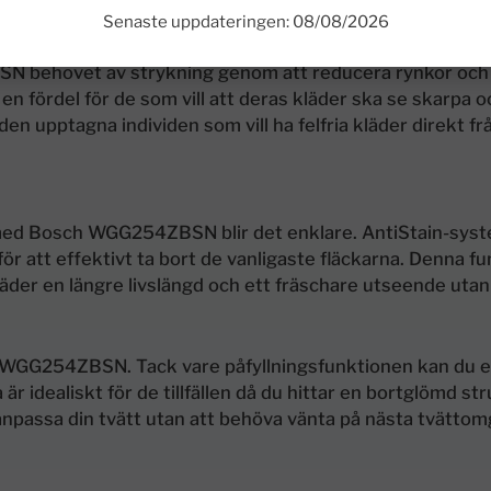
Senaste uppdateringen: 08/08/2026
N behovet av strykning genom att reducera rynkor oc
en fördel för de som vill att deras kläder ska se skarpa o
en upptagna individen som vill ha felfria kläder direkt fr
 med Bosch WGG254ZBSN blir det enklare. AntiStain-sys
r att effektivt ta bort de vanligaste fläckarna. Denna fu
der en längre livslängd och ett fräschare utseende utan
h WGG254ZBSN. Tack vare påfyllningsfunktionen kan du enk
r idealiskt för de tillfällen då du hittar en bortglömd str
anpassa din tvätt utan att behöva vänta på nästa tvättom