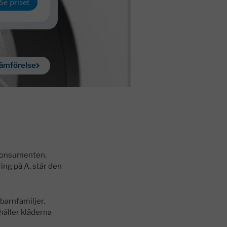
Se priset
jämförelse
 konsumenten.
ing på A, står den
 barnfamiljer.
håller kläderna