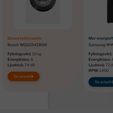
Denna tvättmaskin
Mer energief
Bosch WGG254ZBSN
Samsung W
Fyllningsvikt:
10 kg
Fyllningsvikt:
Energiklass:
A
Energiklass:
Ljudnivå:
74 dB
Ljudnivå:
72 
RPM:
1400
Se priset
Se priset