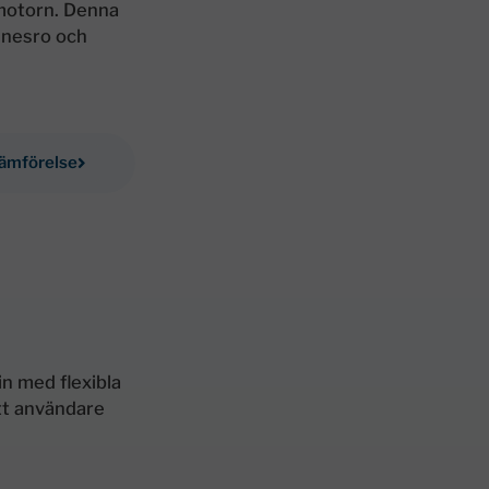
-motorn. Denna
nnesro och
jämförelse
n med flexibla
att användare