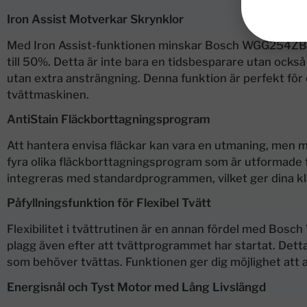
Iron Assist Motverkar Skrynklor
Med Iron Assist-funktionen minskar Bosch WGG254ZBS
till 50%. Detta är inte bara en tidsbesparare utan också 
utan extra ansträngning. Denna funktion är perfekt för d
tvättmaskinen.
AntiStain Fläckborttagningsprogram
Att hantera envisa fläckar kan vara en utmaning, men
fyra olika fläckborttagningsprogram som är utformade fö
integreras med standardprogrammen, vilket ger dina klä
Påfyllningsfunktion för Flexibel Tvätt
Flexibilitet i tvättrutinen är en annan fördel med Bosc
plagg även efter att tvättprogrammet har startat. Detta ä
som behöver tvättas. Funktionen ger dig möjlighet att 
Energisnål och Tyst Motor med Lång Livslängd