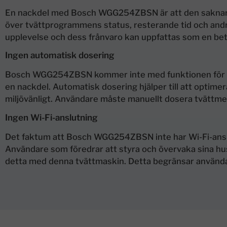
En nackdel med Bosch WGG254ZBSN är att den saknar en 
över tvättprogrammens status, resterande tid och andra 
upplevelse och dess frånvaro kan uppfattas som en bet
Ingen automatisk dosering
Bosch WGG254ZBSN kommer inte med funktionen för aut
en nackdel. Automatisk dosering hjälper till att optime
miljövänligt. Användare måste manuellt dosera tvättmede
Ingen Wi-Fi-anslutning
Det faktum att Bosch WGG254ZBSN inte har Wi-Fi-anslu
Användare som föredrar att styra och övervaka sina hu
detta med denna tvättmaskin. Detta begränsar användar