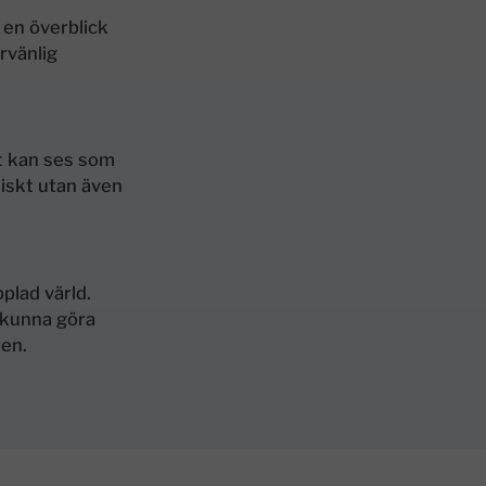
 en överblick
rvänlig
t kan ses som
miskt utan även
plad värld.
 kunna göra
ten.