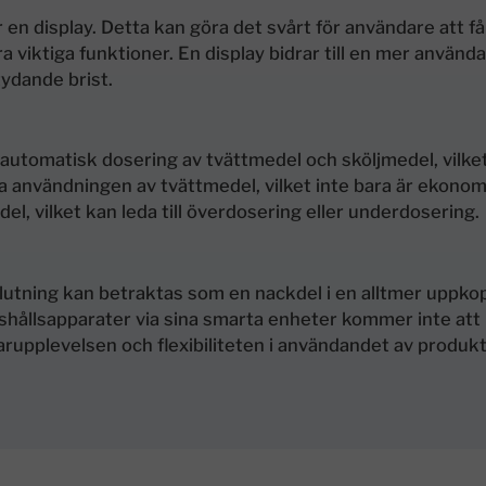
display. Detta kan göra det svårt för användare att få
viktiga funktioner. En display bidrar till en mer använda
ydande brist.
omatisk dosering av tvättmedel och sköljmedel, vilke
ra användningen av tvättmedel, vilket inte bara är ekono
l, vilket kan leda till överdosering eller underdosering.
tning kan betraktas som en nackdel i en alltmer uppkop
shållsapparater via sina smarta enheter kommer inte att
upplevelsen och flexibiliteten i användandet av produk