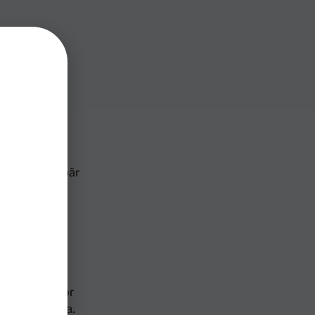
N är en
r. Med sin
na
m.
 Detta innebär
ingar och en
-funktionen
barn eller för
ra att använda.