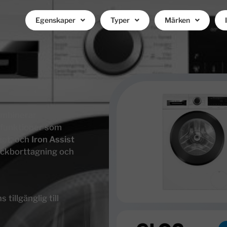
Egenskaper
Typer
Märken
ombinerar
 funktioner som
het, och
Iron Assist
äckborttagning och
illgänglig till