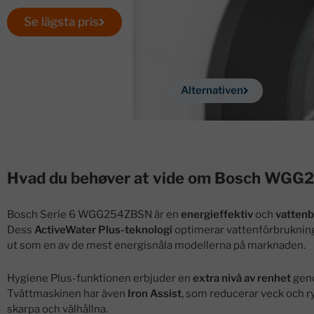
Se lägsta pris
Alternativen
Navigera
Hvad du behøver at vide om Bosch WG
Bosch Serie 6 WGG254ZBSN är en
energieffektiv
och
vatten
Dess
ActiveWater Plus-teknologi
optimerar vattenförbrukningen
ut som en av de mest energisnåla modellerna på marknaden.
Hygiene Plus-funktionen erbjuder en
extra nivå av renhet
geno
Tvättmaskinen har även
Iron Assist
, som reducerar veck och r
skarpa och välhållna.