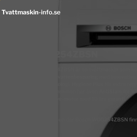
Tvattmaskin
-info.se
Bosch WGG254ZBSN
Bosch Serie 6 WGG254ZBSN är en tvättmaskin som k
energieffektivitet
och
vattenbesparing
med innovativa
ActiveWater Plus-teknologi
,
Hygiene Plus
för extra ren
för att minska veck. Maskinen har även
AntiStain
för fl
en tyst
EcoSilence Drive-motor
med 10 års garanti.
Gå direkt till webbshopen där Bosch WGG254ZBSN finns t
lägsta pris.