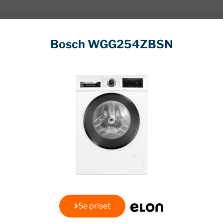
Bosch WGG254ZBSN
a ett effektivt och hållbart hem. Bosch Serie 6 WGG254ZBS
 energieffektivitet, kapacitet och innovativa funktione
nna tvättmaskin en idealisk lösning för den miljömedvet
sch WGG254ZBSN till en utmärkt investering för ditt he
tivitet och är klassad med den högsta energiklassen A.
dra modeller på marknaden, vilket leder till lägre elräkn
rustad med ActiveWater Plus-teknologi som justerar
rställer att inget vatten går till spillo.
G254ZBSN tar detta på största allvar. Med Hygiene Plus
Se priset
akterier. Detta är särskilt viktigt för familjer med små 
å av trygghet att kläderna och textilierna är rena och säk