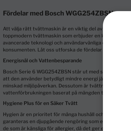
Fördelar med Bosch WGG254ZBSN
Att välja rätt tvättmaskin är en viktig del av att skap
toppmodern tvättmaskin som erbjuder en kombination av
avancerade teknologi och användarvänliga design är de
konsumenten. Låt oss utforska de fördelar som gör Bo
Energisnål och Vattenbesparande
Bosch Serie 6 WGG254ZBSN står ut med sin energieffek
att den använder betydligt mindre energi jämfört med an
minskad miljöpåverkan. Dessutom är tvättmaskinen ut
vattenförbrukningen baserat på mängden tvätt, vilket säke
Hygiene Plus för en Säker Tvätt
Hygien är en prioritet för många hushåll och Bosch WG
garanteras en djupgående rengöring som effektivt dödar b
de som är känsliga för allergier, då det ger en extra niv