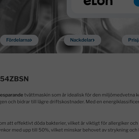
Fördelarna
Nackdelar
Pris
G254ZBSN
besparande
tvättmaskin som är idealisk för den miljömedvetna
 och bidrar till lägre driftskostnader. Med en energiklassificer
m att effektivt döda bakterier, vilket är viktigt för allergiker och
ynkor med upp till 50%, vilket minskar behovet av strykning och 