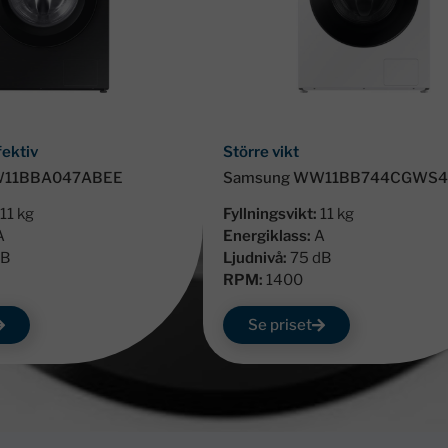
fektiv
Större vikt
W11BBA047ABEE
Samsung WW11BB744CGWS
11 kg
Fyllningsvikt:
11 kg
A
Energiklass:
A
dB
Ljudnivå:
75 dB
RPM:
1400
Se priset