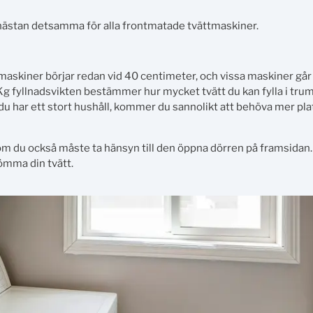
nästan detsamma för alla frontmatade tvättmaskiner.
askiner börjar redan vid 40 centimeter, och vissa maskiner går 
Kg fyllnadsvikten bestämmer hur mycket tvätt du kan fylla i tru
du har ett stort hushåll, kommer du sannolikt att behöva mer plat
m du också måste ta hänsyn till den öppna dörren på framsidan. S
tömma din tvätt.