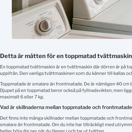
Detta är måtten för en toppmatad tvättmaskin
En toppmatad tvättmaskin är en tvättmaskin där dörren är på t
uppifrån. Den vanliga tvättmaskinen som du känner till kallas o
Toppmatade är smalare än frontmatade. De är nämligen 40 cm bred
Djupet på en toppmatad beror också på fyllnadsvikten, men ligge
maximalt 6 eller 7 kg.
Vad är skillnaderna mellan toppmatade och frontmatad
Det finns inte många skillnader mellan toppmatade och frontma
smalare än frontmatade. Om du inte har tillräckligt med utrymme
heller böja dig ner när du lägger i och tar ut tvätten.