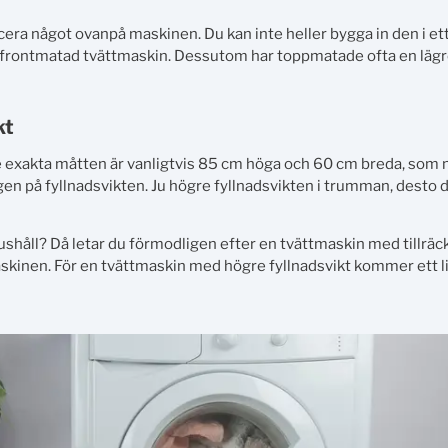
era något ovanpå maskinen. Du kan inte heller bygga in den i ett
 frontmatad tvättmaskin. Dessutom har toppmatade ofta en lägre
kt
De exakta måtten är vanligtvis 85 cm höga och 60 cm breda, som
en på fyllnadsvikten. Ju högre fyllnadsvikten i trumman, desto d
 hushåll? Då letar du förmodligen efter en tvättmaskin med tillrä
maskinen. För en tvättmaskin med högre fyllnadsvikt kommer ett 