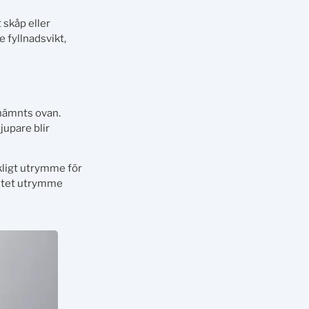
 skåp eller
 fyllnadsvikt,
 nämnts ovan.
jupare blir
ckligt utrymme för
litet utrymme