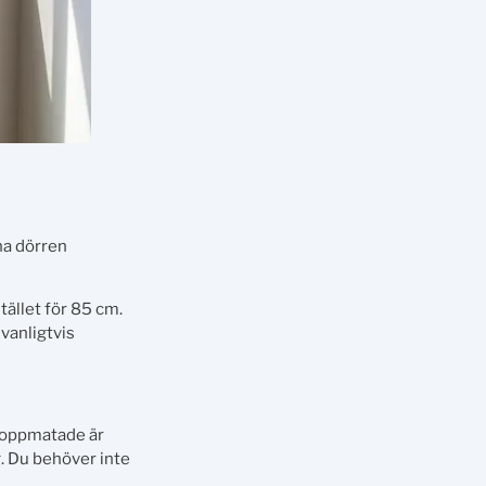
na dörren
tället för 85 cm.
vanligtvis
 Toppmatade är
g. Du behöver inte