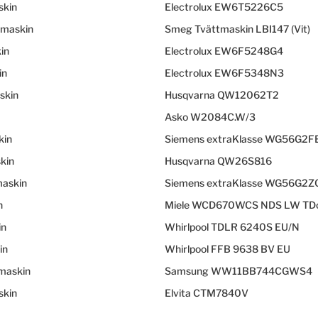
skin
Electrolux EW6T5226C5
tmaskin
Smeg Tvättmaskin LBI147 (Vit)
in
Electrolux EW6F5248G4
in
Electrolux EW6F5348N3
skin
Husqvarna QW12062T2
Asko W2084C.W/3
kin
Siemens extraKlasse WG56G2
kin
Husqvarna QW26S816
askin
Siemens extraKlasse WG56G2
n
Miele WCD670WCS NDS LW TDo
in
Whirlpool TDLR 6240S EU/N
in
Whirlpool FFB 9638 BV EU
tmaskin
Samsung WW11BB744CGWS4
skin
Elvita CTM7840V