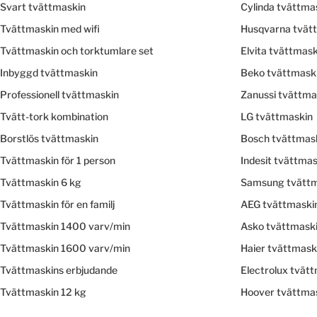
Svart tvättmaskin
Cylinda tvättma
Tvättmaskin med wifi
Husqvarna tvät
Tvättmaskin och torktumlare set
Elvita tvättmask
Inbyggd tvättmaskin
Beko tvättmask
Professionell tvättmaskin
Zanussi tvättma
Tvätt-tork kombination
LG tvättmaskin
Borstlös tvättmaskin
Bosch tvättmas
Tvättmaskin för 1 person
Indesit tvättmas
Tvättmaskin 6 kg
Samsung tvättm
Tvättmaskin för en familj
AEG tvättmaski
Tvättmaskin 1400 varv/min
Asko tvättmask
Tvättmaskin 1600 varv/min
Haier tvättmask
Tvättmaskins erbjudande
Electrolux tvät
Tvättmaskin 12 kg
Hoover tvättma