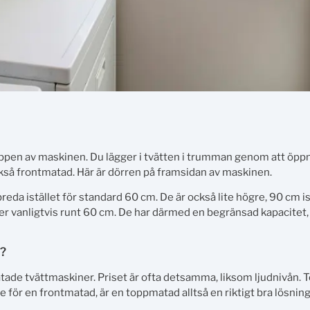
oppen av maskinen. Du lägger i tvätten i trumman genom att öpp
ckså frontmatad. Här är dörren på framsidan av maskinen.
a istället för standard 60 cm. De är också lite högre, 90 cm is
r vanligtvis runt 60 cm. De har därmed en begränsad kapacitet, 
e?
tade tvättmaskiner. Priset är ofta detsamma, liksom ljudnivån.
 för en frontmatad, är en toppmatad alltså en riktigt bra lösnin