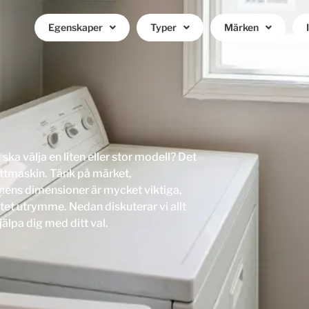
Egenskaper
Typer
Märken
ka välja en liten eller stor modell? Det
vättmaskin. Tänk på märket,
ens dimensioner är mycket viktiga,
litet utrymme. Nedan diskuterar vi allt
älpa dig med ditt val.