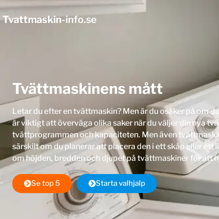
Tvattmaskin
-info.se
Tvättmaskinens mått
Letar du efter en tvättmaskin? Men är du osäker på om du s
är viktigt att överväga olika saker när du väljer din nya t
tvättprogrammen och kapaciteten. Men även tvättmaskin
särskilt om du planerar att placera den i ett skåp eller ett 
om höjden, bredden och djupet på tvättmaskiner för att hj
Se top 5
Starta valhjalp