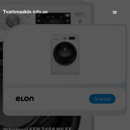
Tvattmaskin
-info.se
Se priset
Whirlpool FFB 7458 BV EE