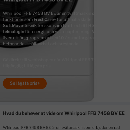
Whirlpool FFB 7458 BV EE är en tvättmaskin som erbjuder
funktioner som
FreshCare+
för att hålla kläder fräscha,
SoftMove-teknik
för skonsam tvätt, och
6TH SENSE-
teknologin
för energi- och vattenoptimering. Maskinen har
även ett ångprogram och en
10-års motorgaranti
, vilket
betonar dess hållbarhet och prestanda.
Gå direkt till webbshopen där Whirlpool FFB 7458 BV EE finns
tillgänglig till lägsta pris.
Se lägsta pris
Hvad du behøver at vide om Whirlpool FFB 7458 BV EE
Whirlpool FFB 7458 BV EE är en tvättmaskin som erbjuder en rad