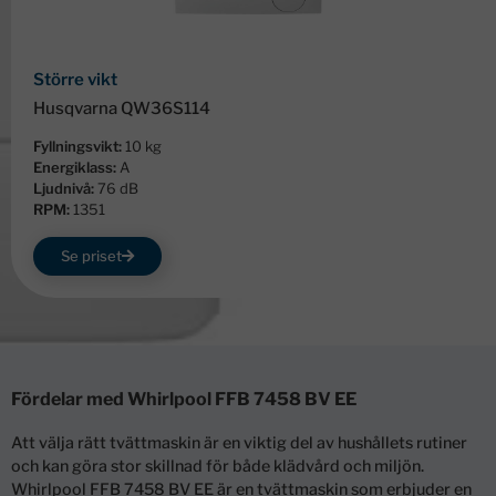
Större vikt
Husqvarna QW36S114
Fyllningsvikt:
10 kg
Energiklass:
A
Ljudnivå:
76 dB
RPM:
1351
Se priset
Fördelar med Whirlpool FFB 7458 BV EE
Att välja rätt tvättmaskin är en viktig del av hushållets rutiner
och kan göra stor skillnad för både klädvård och miljön.
Whirlpool FFB 7458 BV EE är en tvättmaskin som erbjuder en