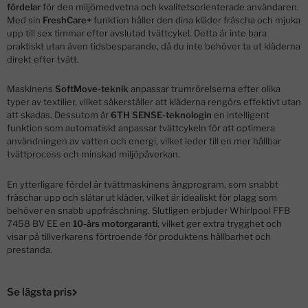
fördelar
för den miljömedvetna och kvalitetsorienterade användaren.
Med sin
FreshCare+
funktion håller den dina kläder fräscha och mjuka
upp till sex timmar efter avslutad tvättcykel. Detta är inte bara
praktiskt utan även tidsbesparande, då du inte behöver ta ut kläderna
direkt efter tvätt.
Maskinens
SoftMove-teknik
anpassar trumrörelserna efter olika
typer av textilier, vilket säkerställer att kläderna rengörs effektivt utan
att skadas. Dessutom är
6TH SENSE-teknologin
en intelligent
funktion som automatiskt anpassar tvättcykeln för att optimera
användningen av vatten och energi, vilket leder till en mer hållbar
tvättprocess och minskad miljöpåverkan.
En ytterligare fördel är tvättmaskinens ångprogram, som snabbt
fräschar upp och slätar ut kläder, vilket är idealiskt för plagg som
behöver en snabb uppfräschning. Slutligen erbjuder Whirlpool FFB
7458 BV EE en
10-års motorgaranti
, vilket ger extra trygghet och
visar på tillverkarens förtroende för produktens hållbarhet och
prestanda.
Se lägsta pris