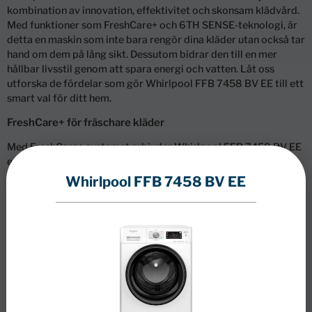
kombination av innovation, effektivitet och skonsam klädvård.
Med funktioner som FreshCare+ och 6TH SENSE-teknologi, är
detta en maskin som inte bara rengör dina kläder utan också tar
hand om dem på lång sikt. Dessutom bidrar den till en mer
hållbar livsstil genom att spara energi och vatten. Låt oss
utforska de fördelar som gör Whirlpool FFB 7458 BV EE till ett
smart val för ditt hem.
FreshCare+ för fräschare kläder
Med FreshCare+ systemet erbjuder Whirlpool FFB 7458 BV EE
en unik fördel för att hålla dina kläder fräscha och mjuka långt
efter tvättcykelns slut. Denna funktion tumlar tvätten varsamt
Whirlpool FFB 7458 BV EE
och sprutar in ånga i trumman, vilket förhindrar dålig lukt och
minskar skrynklor. Det innebär att du kan njuta av känslan av
nytvättade kläder i upp till sex timmar efter att
tvättprogrammet är avslutat, vilket ger dig flexibilitet och
bekvämlighet i din vardag.
SoftMove anpassar trumrörelser
Whirlpool FFB 7458 BV EE är utrustad med SoftMove-teknik,