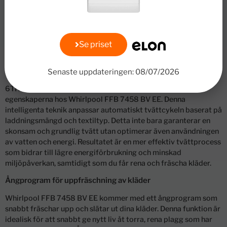
vilket innebär att tvättmaskinen anpassar trummans hastighet
och rörelser efter den typ av material som tvättas. Detta
skonsamma tillvägagångssätt säkerställer att kläderna rengörs
effektivt utan att kompromissa med deras färg och form.
Genom att ta hänsyn till olika textilier, kan du vara säker på att
Se priset
dina kläder kommer att hålla sig i bästa skick, tvätt efter tvätt.
6TH SENSE-teknologi sparar energi
Senaste uppdateringen: 08/07/2026
6TH SENSE-teknologi är en av de mest framträdande
egenskaperna hos Whirlpool FFB 7458 BV EE. Denna
intelligenta teknik anpassar automatiskt tvättcykeln baserat på
laddningsmängd och textiltyp. Detta inte bara garanterar en
skonsam och grundlig tvätt utan optimerar även användningen
av vatten och energi. Resultatet är en mer effektiv tvättprocess
som bidrar till lägre energiförbrukning och minskad
miljöpåverkan, samtidigt som du får rena och fräscha kläder.
Ångprogram för uppfräschning av kläder
Whirlpool FFB 7458 BV EE kommer med ett ångprogram som
snabbt fräschar upp och slätar ut dina kläder. Denna funktion är
idealisk för att snabbt ge nytt liv åt torra, rena plagg som har