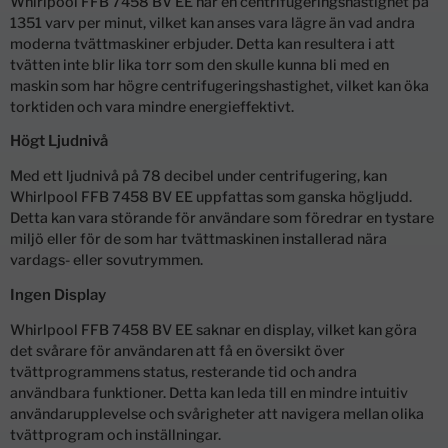
Whirlpool FFB 7458 BV EE har en centrifugeringshastighet på
1351 varv per minut, vilket kan anses vara lägre än vad andra
moderna tvättmaskiner erbjuder. Detta kan resultera i att
tvätten inte blir lika torr som den skulle kunna bli med en
maskin som har högre centrifugeringshastighet, vilket kan öka
torktiden och vara mindre energieffektivt.
Högt Ljudnivå
Med ett ljudnivå på 78 decibel under centrifugering, kan
Whirlpool FFB 7458 BV EE uppfattas som ganska högljudd.
Detta kan vara störande för användare som föredrar en tystare
miljö eller för de som har tvättmaskinen installerad nära
vardags- eller sovutrymmen.
Ingen Display
Whirlpool FFB 7458 BV EE saknar en display, vilket kan göra
det svårare för användaren att få en översikt över
tvättprogrammens status, resterande tid och andra
användbara funktioner. Detta kan leda till en mindre intuitiv
användarupplevelse och svårigheter att navigera mellan olika
tvättprogram och inställningar.