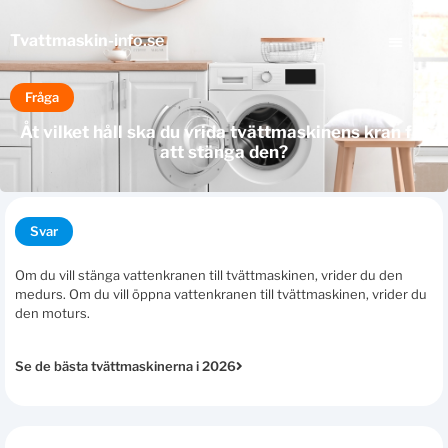
Tvattmaskin
-info.se
Fråga
Åt vilket håll ska du vrida tvättmaskinens kran för
att stänga den?
Svar
Om du vill stänga vattenkranen till tvättmaskinen, vrider du den
medurs. Om du vill öppna vattenkranen till tvättmaskinen, vrider du
den moturs.
Se de bästa tvättmaskinerna i 2026