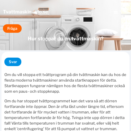
Tvattmaskin
-info.se
Fråga
Hur stoppar du en tvättmaskin?
Svar
Om du vill stoppa ett tvättprogram på din tvättmaskin kan du hos de
flesta moderna tvättmaskiner använda startknappen för detta.
Startknappen fungerar nämligen hos de flesta tvättmaskiner också
som en paus- och stoppknapp.
Om du har stoppat tvättprogrammet kan det vara så att dörren
fortfarande inte öppnar. Den är ofta låst under längre tid, eftersom
det fortfarande är för mycket vatten i trumman, eller för att
temperaturen fortfarande är för hög. Tvinga inte upp dörren i detta
fall! Vänta tills temperaturen i trumman har svalnat, eller välj helt
enkelt ’centrifugering’ för att få pumpat ut vattnet ur trumman.