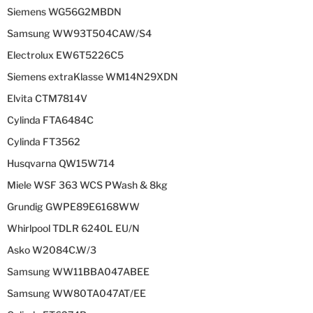
Siemens WG56G2MBDN
Samsung WW93T504CAW/S4
Electrolux EW6T5226C5
Siemens extraKlasse WM14N29XDN
Elvita CTM7814V
Cylinda FTA6484C
Cylinda FT3562
Husqvarna QW15W714
Miele WSF 363 WCS PWash & 8kg
Grundig GWPE89E6168WW
Whirlpool TDLR 6240L EU/N
Asko W2084C.W/3
Samsung WW11BBA047ABEE
Samsung WW80TA047AT/EE