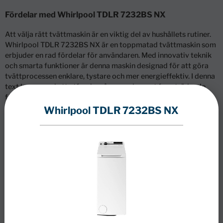
Fördelar med Whirlpool TDLR 7232BS NX
Att välja rätt tvättmaskin är en viktig del av hushållets rutiner.
Whirlpool TDLR 7232BS NX är en toppmatad tvättmaskin som
erbjuder en rad fördelar för användaren. Med innovativ teknik
och smarta funktioner är denna maskin designad för att göra
tvättprocessen enklare, tystare och mer energieffektiv. I denna
text kommer vi att utforska några av de mest framträdande
fördelarna med Whirlpool TDLR 7232BS NX och hur de kan
förbättra din tvättupplevelse.
Whirlpool TDLR 7232BS NX
Maximal tystnad med Zen-teknik
En av de största fördelarna med Whirlpool TDLR 7232BS NX är
dess förmåga att tvätta kläder med minimalt ljud. Tack vare
Whirlpools exklusiva Zen-teknik, som inkluderar en avancerad
och extremt tystgående motor, kan användaren köra
tvättprogram sent på kvällen eller natten utan att störas. Den
kolborstfria Zen-motorn är kopplad direkt på trumman, vilket
resulterar i färre vibrationer och lägre ljudnivåer, samtidigt
som den erbjuder ökad effektivitet och längre hållbarhet.