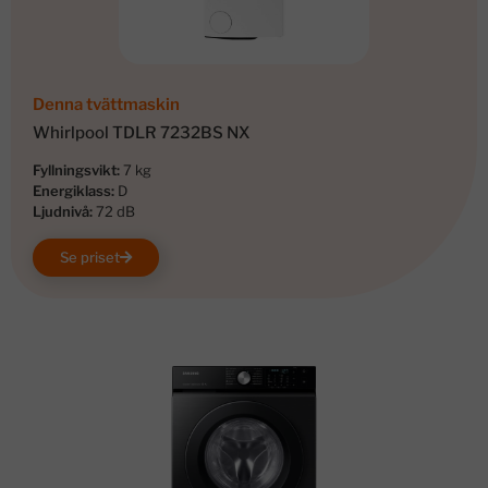
Denna tvättmaskin
Whirlpool TDLR 7232BS NX
Fyllningsvikt:
7 kg
Energiklass:
D
Ljudnivå:
72 dB
Se priset