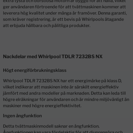
extra tysta och borstlösa motorn är byggd för att hålla, vilket
ger användaren förtroende för att tvättmaskinen kommer att
leverera hög kvalitet under många år framöver. Denna garanti,
som kräver registrering, är ett bevis på Whirlpools åtagande
att erbjuda hållbara och pålitliga produkter.
Nackdelar med Whirlpool TDLR 7232BS NX
Högt energiförbrukningsklass
Whirlpool TDLR 7232BS NX har ett energimärke på klass D,
vilket indikerar att maskinen inte är särskilt energieffektiv
jämfört med andra modeller på marknaden. Detta kan leda till
högre elräkningar för användaren och är mindre miljövänligt än
maskiner med högre energieffektivitet.
Ingen ångfunktion
Detta tvättmaskinmodell saknar en ångfunktion.
Ångfunktionen kan vara fördelaktig för att djuprengöra och