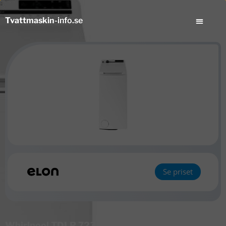
Tvattmaskin
-info.se
Se priset
Whirlpool TDLR 7232BS NX