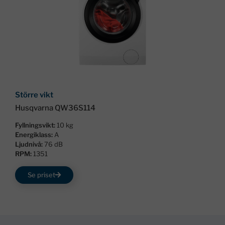
Större vikt
Husqvarna QW36S114
Fyllningsvikt:
10 kg
Energiklass:
A
Ljudnivå:
76 dB
RPM:
1351
Se priset