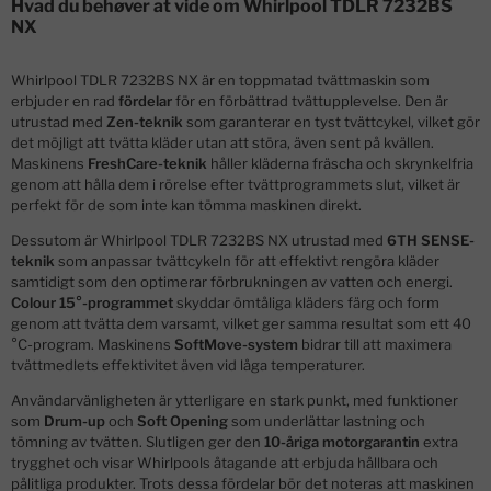
Hvad du behøver at vide om Whirlpool TDLR 7232BS
NX
Whirlpool TDLR 7232BS NX är en toppmatad tvättmaskin som
erbjuder en rad
fördelar
för en förbättrad tvättupplevelse. Den är
utrustad med
Zen-teknik
som garanterar en tyst tvättcykel, vilket gör
det möjligt att tvätta kläder utan att störa, även sent på kvällen.
Maskinens
FreshCare-teknik
håller kläderna fräscha och skrynkelfria
genom att hålla dem i rörelse efter tvättprogrammets slut, vilket är
perfekt för de som inte kan tömma maskinen direkt.
Dessutom är Whirlpool TDLR 7232BS NX utrustad med
6TH SENSE-
teknik
som anpassar tvättcykeln för att effektivt rengöra kläder
samtidigt som den optimerar förbrukningen av vatten och energi.
Colour 15°-programmet
skyddar ömtåliga kläders färg och form
genom att tvätta dem varsamt, vilket ger samma resultat som ett 40
°C-program. Maskinens
SoftMove-system
bidrar till att maximera
tvättmedlets effektivitet även vid låga temperaturer.
Användarvänligheten är ytterligare en stark punkt, med funktioner
som
Drum-up
och
Soft Opening
som underlättar lastning och
tömning av tvätten. Slutligen ger den
10-åriga motorgarantin
extra
trygghet och visar Whirlpools åtagande att erbjuda hållbara och
pålitliga produkter. Trots dessa fördelar bör det noteras att maskinen