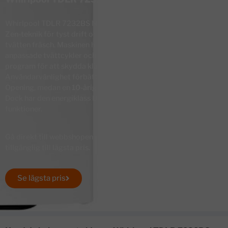
Whirlpool TDLR 7232BS NX är en toppmatad tvättmaskin med
Zen-teknik
för tyst drift och
FreshCare-teknik
som håller
tvätten fräsch. Maskinen har även
6TH SENSE-teknik
för
anpassade tvättcykler och energieffektivitet, samt
Colour 15°-
program
för att skydda kläders färg och form.
Användarvänlighet förbättras genom
Drum-up
och
Soft
Opening
, medan en
10-årig motorgaranti
erbjuder trygghet.
Dock har den energiklass D och saknar vissa moderna
funktioner.
Gå direkt till webbshopen där Whirlpool TDLR 7232BS NX finns
tillgänglig till lägsta pris.
Se lägsta pris