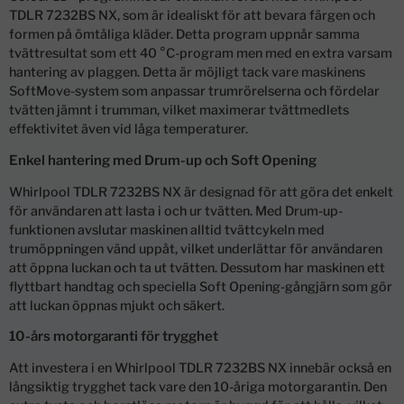
TDLR 7232BS NX, som är idealiskt för att bevara färgen och
formen på ömtåliga kläder. Detta program uppnår samma
tvättresultat som ett 40 °C-program men med en extra varsam
hantering av plaggen. Detta är möjligt tack vare maskinens
SoftMove-system som anpassar trumrörelserna och fördelar
tvätten jämnt i trumman, vilket maximerar tvättmedlets
effektivitet även vid låga temperaturer.
Enkel hantering med Drum-up och Soft Opening
Whirlpool TDLR 7232BS NX är designad för att göra det enkelt
för användaren att lasta i och ur tvätten. Med Drum-up-
funktionen avslutar maskinen alltid tvättcykeln med
trumöppningen vänd uppåt, vilket underlättar för användaren
att öppna luckan och ta ut tvätten. Dessutom har maskinen ett
flyttbart handtag och speciella Soft Opening-gångjärn som gör
att luckan öppnas mjukt och säkert.
10-års motorgaranti för trygghet
Att investera i en Whirlpool TDLR 7232BS NX innebär också en
långsiktig trygghet tack vare den 10-åriga motorgarantin. Den