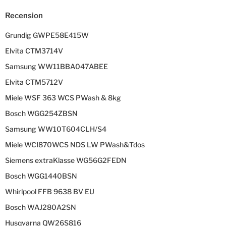
Recension
Grundig GWPE58E415W
Elvita CTM3714V
Samsung WW11BBA047ABEE
Elvita CTM5712V
Miele WSF 363 WCS PWash & 8kg
Bosch WGG254ZBSN
Samsung WW10T604CLH/S4
Miele WCI870WCS NDS LW PWash&Tdos
Siemens extraKlasse WG56G2FEDN
Bosch WGG1440BSN
Whirlpool FFB 9638 BV EU
Bosch WAJ280A2SN
Husqvarna QW26S816