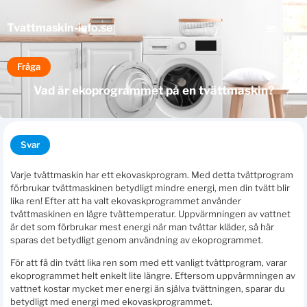
Tvattmaskin
-info.se
Fråga
Vad är ekoprogrammet på en tvättmaskin?
Svar
Varje tvättmaskin har ett ekovaskprogram. Med detta tvättprogram
förbrukar tvättmaskinen betydligt mindre energi, men din tvätt blir
lika ren! Efter att ha valt ekovaskprogrammet använder
tvättmaskinen en lägre tvättemperatur. Uppvärmningen av vattnet
är det som förbrukar mest energi när man tvättar kläder, så här
sparas det betydligt genom användning av ekoprogrammet.
För att få din tvätt lika ren som med ett vanligt tvättprogram, varar
ekoprogrammet helt enkelt lite längre. Eftersom uppvärmningen av
vattnet kostar mycket mer energi än själva tvättningen, sparar du
betydligt med energi med ekovaskprogrammet.