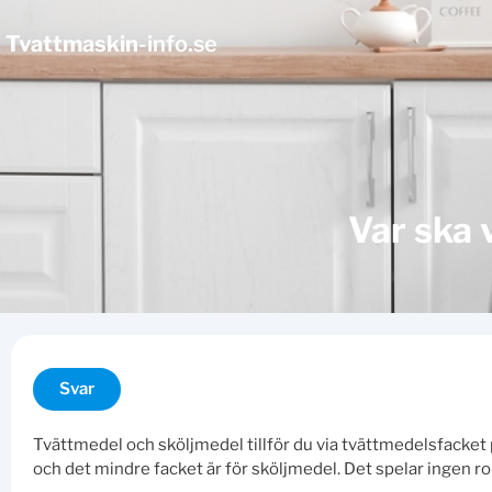
Tvattmaskin
-info.se
Var ska 
Svar
Tvättmedel och sköljmedel tillför du via tvättmedelsfacket på
och det mindre facket är för sköljmedel. Det spelar ingen rol