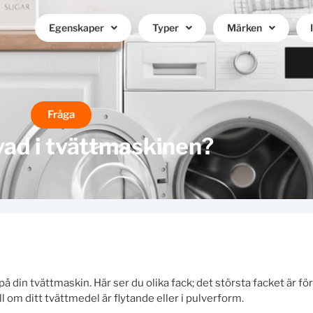
Egenskaper
Typer
Märken
Fråga
vad i tvättmaskinen?
 din tvättmaskin. Här ser du olika fack; det största facket är fö
l om ditt tvättmedel är flytande eller i pulverform.