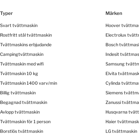
Typer
Märken
Svart tvättmaskin
Hoover tvättma
Rostfritt stål tvättmaskin
Electrolux tvät
Tvättmaskins erbjudande
Bosch tvättmas
Campingtvättmaskin
Indesit tvättmas
Tvättmaskin med wifi
Samsung tvättm
Tvättmaskin 10 kg
Elvita tvättmask
Tvättmaskin 1400 varv/min
Cylinda tvättma
Billig tvättmaskin
Siemens tvättm
Begagnad tvättmaskin
Zanussi tvättma
Avlopp tvättmaskin
Husqvarna tvät
Tvättmaskin för 1 person
Haier tvättmask
Borstlös tvättmaskin
LG tvättmaskin