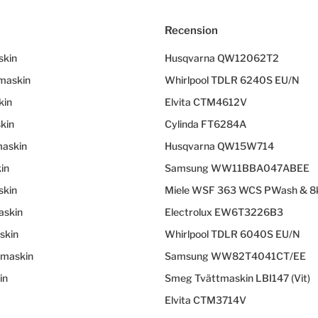
Recension
skin
Husqvarna QW12062T2
tmaskin
Whirlpool TDLR 6240S EU/N
kin
Elvita CTM4612V
kin
Cylinda FT6284A
askin
Husqvarna QW15W714
in
Samsung WW11BBA047ABEE
skin
Miele WSF 363 WCS PWash & 8
askin
Electrolux EW6T3226B3
skin
Whirlpool TDLR 6040S EU/N
tmaskin
Samsung WW82T4041CT/EE
in
Smeg Tvättmaskin LBI147 (Vit)
Elvita CTM3714V