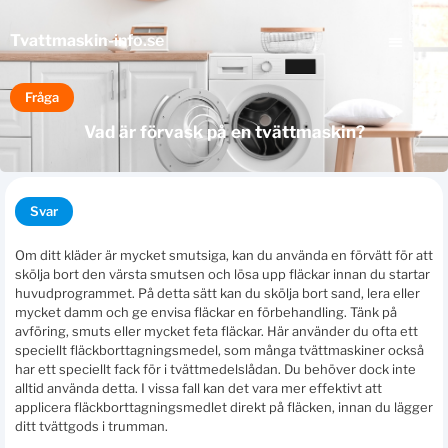
Tvattmaskin
-info.se
Fråga
Vad är förvask på en tvättmaskin?
Svar
Om ditt kläder är mycket smutsiga, kan du använda en förvätt för att
skölja bort den värsta smutsen och lösa upp fläckar innan du startar
huvudprogrammet. På detta sätt kan du skölja bort sand, lera eller
mycket damm och ge envisa fläckar en förbehandling. Tänk på
avföring, smuts eller mycket feta fläckar. Här använder du ofta ett
speciellt fläckborttagningsmedel, som många tvättmaskiner också
har ett speciellt fack för i tvättmedelslådan. Du behöver dock inte
alltid använda detta. I vissa fall kan det vara mer effektivt att
applicera fläckborttagningsmedlet direkt på fläcken, innan du lägger
ditt tvättgods i trumman.